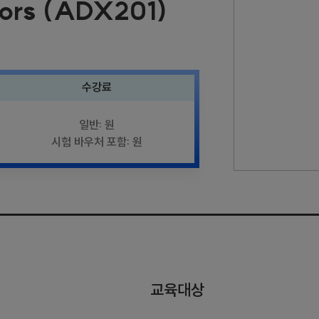
tors (ADX201)
수강료
일반: 원
시험 바우처 포함: 원
교육대상